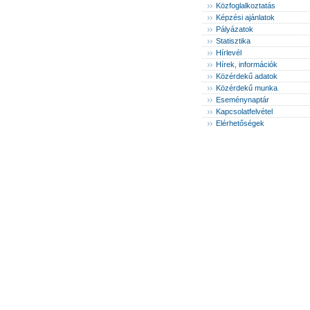
Közfoglalkoztatás
Képzési ajánlatok
Pályázatok
Statisztika
Hírlevél
Hírek, információk
Közérdekű adatok
Közérdekű munka
Eseménynaptár
Kapcsolatfelvétel
Elérhetőségek