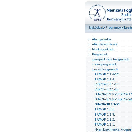
Nyitóoldal
Programok
Lezár
Állásajánlatok
Állást keresőknek
Munkaadóknak
Programok
Európai Uniós Programok
Hazai programok
Lezárt Programok
TÁMOP 2.1.6-12
TÁMOP 1.1.4.
VEKOP-8.1.1-15
VEKOP-8.2.1-15
GINOP-5.3.10-VEKOP-17
GINOP-5.3.16-VEKOP-20
GINOP-10.1.1-21
TÁMOP 1.3.1.
TÁMOP 1.1.3.
TÁMOP 1.1.2.
TÁMOP 1.1.1.
Nyári Diákmunka Progra