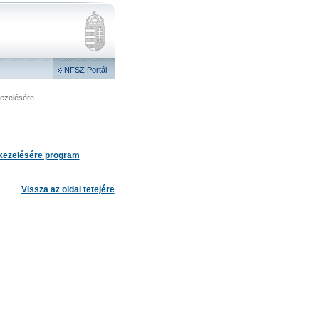
NFSZ Portál
ezelésére
 kezelésére program
Vissza az oldal tetejére