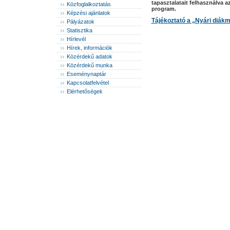
tapasztalatait felhasználva a
Közfoglalkoztatás
program.
Képzési ajánlatok
Tájékoztató a „Nyári diákm
Pályázatok
Statisztika
Hírlevél
Hírek, információk
Közérdekű adatok
Közérdekű munka
Eseménynaptár
Kapcsolatfelvétel
Elérhetőségek