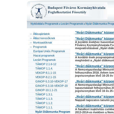
Nyitóoldal
Programok
Lezárt Programok
Nyári Diákmunka Prog
"Nyári Diákmunka" közpon
Állásajánlatok
Állást keresőknek
"Nyári Diákmunka" közpon
A korábbi évekhez hasonlóan
Munkaadóknak
Főváros Kormányhivatala Fogl
Programok
megvalósításával „Nyári diá
Európai Uniós Programok
"Nyári diákmunka" közpon
Hazai programok
A korábbi évek programjainak
Lezárt Programok
meghirdeti a „Nyári diákmun
TÁMOP 2.1.6-12
"Nyári diákmunka" közpon
TÁMOP 1.1.4.
A Nemzetgazdasági Minisztéri
felhasználva 2018. évben ism
VEKOP-8.1.1-15
jogviszonyban lévő 16-25 év k
VEKOP-8.2.1-15
„Nyári diákmunka” közpon
GINOP-5.3.10-VEKOP-17
A Nemzetgazdasági Minisztér
GINOP-5.3.16-VEKOP-20
tapasztalatait felhasználva 
GINOP-10.1.1-21
jogviszonyban lévő 16 és 25 é
TÁMOP 1.3.1.
„Nyári diákmunka” közpon
TÁMOP 1.1.3.
Nappali tagozatos tanulói jog
TÁMOP 1.1.2.
„Nyári diákmunka” közpon
TÁMOP 1.1.1.
A fiatalkori inaktivitás csö
Nyári Diákmunka Program
2013-2014-es években a Nemz